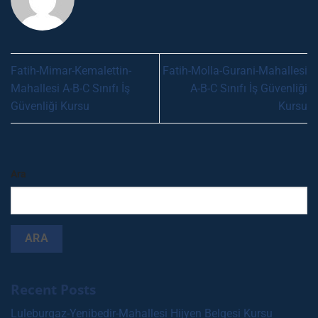
Fatih-Mimar-Kemalettin-
Fatih-Molla-Gurani-Mahallesi
Mahallesi A-B-C Sınıfı İş
A-B-C Sınıfı İş Güvenliği
Güvenliği Kursu
Kursu
Ara
ARA
Recent Posts
Luleburgaz-Yenibedir-Mahallesi Hijyen Belgesi Kursu