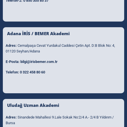
Telefon-2:
0 850 305 85 37
Adana İRİS / BEMER Akademi
Adres:
Cemalpaşa Cevat Yurdakul Caddesi Çetin Apt. D:B Blok No: 4,
01120 Seyhan/Adana
E-Posta:
bilgi@irisbemer.com.tr
Telefon:
0 322 458 80 60
Uludağ Uzman Akademi
Adres:
Sinandede Mahallesi 9.Lale Sokak No:2/4 A.- 2/4 B Yıldırım /
Bursa