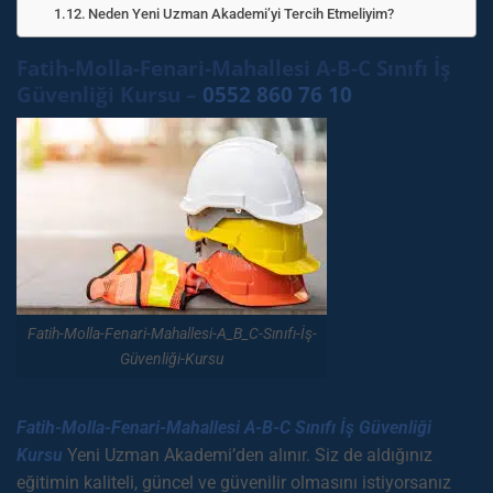
Neden Yeni Uzman Akademi’yi Tercih Etmeliyim?
Fatih-Molla-Fenari-Mahallesi A-B-C Sınıfı İş
Güvenliği Kursu –
0552 860 76 10
Fatih-Molla-Fenari-Mahallesi-A_B_C-Sınıfı-İş-
Güvenliği-Kursu
Fatih-Molla-Fenari-Mahallesi A-B-C Sınıfı İş Güvenliği
Kursu
Yeni Uzman Akademi’den alınır. Siz de aldığınız
eğitimin kaliteli, güncel ve güvenilir olmasını istiyorsanız