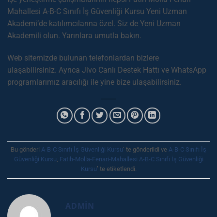
Mahallesi A-B-C Sınıfı İş Güvenliği Kursu Yeni Uzman
Akademi’de katılımcılarına özel. Siz de Yeni Uzman
Akademili olun. Yarınlara umutla bakın.
Web sitemizde bulunan telefonlardan bizlere
ulaşabilirsiniz. Ayrıca Jivo Canlı Destek Hattı ve WhatsApp
programlarımız aracılığı ile yine bize ulaşabilirsiniz.
Bu gönderi
A-B-C Sınıfı İş Güvenliği Kursu
’ te gönderildi ve
A-B-C Sınıfı İş
Güvenliği Kursu
,
Fatih-Molla-Fenari-Mahallesi A-B-C Sınıfı İş Güvenliği
Kursu
’ te etiketlendi.
ADMIN