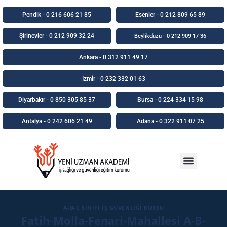
Pendik - 0 216 606 21 85
Esenler - 0 212 809 65 89
Şirinevler - 0 212 909 32 24
Beylikdüzü - 0 212 909 17 36
Ankara - 0 312 911 49 17
İzmir - 0 232 332 01 63
Diyarbakır - 0 850 305 85 37
Bursa - 0 224 334 15 98
Antalya - 0 242 606 21 49
Adana - 0 322 911 07 25
İşyeri Hemşireliği Kursu
İşyeri Hekimliği Kursu
A-B-C SINIFI İŞ GÜVENLIĞI KURSU
Fatih-Molla-Fenari-Mahallesi A-B-